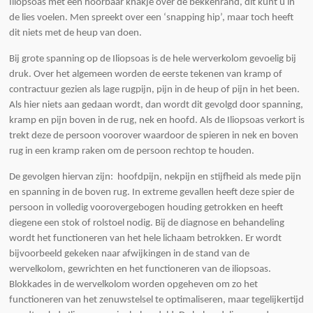
Iliopsoas met een hoorbaar knakje over de bekkenrand, dit kunt u in
de lies voelen. Men spreekt over een ‘snapping hip’, maar toch heeft
dit niets met de heup van doen.
Bij grote spanning op de Iliopsoas is de hele werverkolom gevoelig bij
druk. Over het algemeen worden de eerste tekenen van kramp of
contractuur gezien als lage rugpijn, pijn in de heup of pijn in het been.
Als hier niets aan gedaan wordt, dan wordt dit gevolgd door spanning,
kramp en pijn boven in de rug, nek en hoofd. Als de Iliopsoas verkort is
trekt deze de persoon voorover waardoor de spieren in nek en boven
rug in een kramp raken om de persoon rechtop te houden.
De gevolgen hiervan zijn: hoofdpijn, nekpijn en stijfheid als mede pijn
en spanning in de boven rug. In extreme gevallen heeft deze spier de
persoon in volledig voorovergebogen houding getrokken en heeft
diegene een stok of rolstoel nodig. Bij de diagnose en behandeling
wordt het functioneren van het hele lichaam betrokken. Er wordt
bijvoorbeeld gekeken naar afwijkingen in de stand van de
wervelkolom, gewrichten en het functioneren van de iliopsoas.
Blokkades in de wervelkolom worden opgeheven om zo het
functioneren van het zenuwstelsel te optimaliseren, maar tegelijkertijd