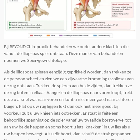
Bij BEYOND Chiropractic behandelen we onder andere klachten die
vanuit de Iliopsoas spier ontstaan. Deze manier van behandelen
noemen we Spier-gewrichtologie.
Als de illiospoas spieren eenzijdig geprikkeld worden, dan trekken ze
de persoon scheef en zien we een zijwaartse kromming (scoliose) van
de rug ontstaan. Trekken de spieren aan beide zijden, dan trekken ze
de rug bol en in elkaar. Aangezien de Iliopsoas naar voren loopt, trekt
deze u al snel wat naar voren en kunt u niet meer goed naar achteren
buigen. Plat op uw rug liggen lukt dan ook niet meer goed, bij
voorkeur zult u uw knieën iets optrekken. Er staat in feite een
behoorlijke spanning op de spier vanaf uw twaalfde borstwervel tot
aan uw beide heupen en soms hoort u iets ‘knakken’ in uw lies als u
uw heupen beweegt. Als u dit hoort, dan schuift de strak gespannen