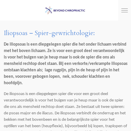
Ga
direct
naar
de
hoofdinhoud
Iliopsoas – Spier-gewrichtologie:
De iliopsoas is een diepgelegen spier die het onder lichaam verbind
met het boven lichaam. Ze is voor een groot deel verantwoordelijk
is voor het buigen van je heup maar is ook de spier die ons als
mensheid rechtop doet staan. Bij een verkorte/verkrampte iliopsoas
ontstaan klachten als;
lage rugpijn, pijn in de heup of pijn in het
been, voorover gebogen lopen, nek, schouder klachten en
hoofdpijn.
De iliopsoas is een diepgelegen spier die voor een groot deel
verantwoordelijk is voor het buigen van je heup maar is ook de spier
die ons als mensheid rechtop doet staan. Ze bestaat uit twee spieren:
de psoas major en de iliacus. De iliopsoas verbindt de onderrug en het
bekken met het bovenbeen en is de belangrijkste spier voor het
optillen van het been (heupflexie), bijvoorbeeld bij lopen, traplopen of